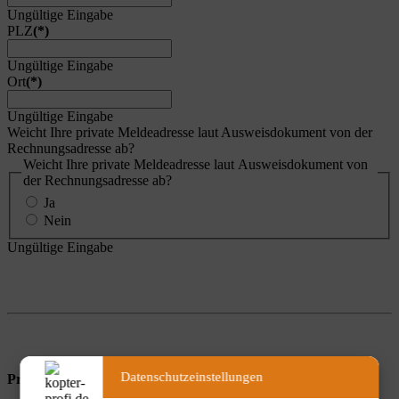
Ungültige Eingabe
PLZ
(*)
Ungültige Eingabe
Ort
(*)
Ungültige Eingabe
Weicht Ihre private Meldeadresse laut Ausweisdokument von der
Rechnungsadresse ab?
Weicht Ihre private Meldeadresse laut Ausweisdokument von
der Rechnungsadresse ab?
Ja
Nein
Ungültige Eingabe
Datenschutzeinstellungen
Private Meldeadresse