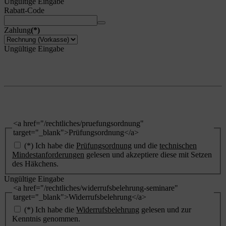
Ungültige Eingabe
Besondere Features:
Rabatt-Code
Verwendung genauer Standortdaten
Endgeräteeigenschaften zur Identifikation aktiv abfragen
Zahlung
(*)
Ungültige Eingabe
<a href="/rechtliches/pruefungsordnung"
target="_blank">Prüfungsordnung</a>
(*) Ich habe die
Prüfungsordnung
und die
technischen
Mindestanforderungen
gelesen und akzeptiere diese mit Setzen
des Häkchens.
Ungültige Eingabe
<a href="/rechtliches/widerrufsbelehrung-seminare"
target="_blank">Widerrufsbelehrung</a>
(*) Ich habe die
Widerrufsbelehrung
gelesen und zur
Kenntnis genommen.