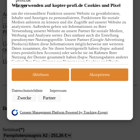
Wir verwenden auf kopter-profi.de Cookies und Pixel
um die einwandfreie Funktion unserer Website zu gewährleisten,
Adresse und Hausnummer
(*)
Inhalte und Anzeigen zu personalisieren, Funktionen für soziale
Medien anbieten zu können und die Zugriffe auf unserer Website zu
Ungültige Eingabe
analysieren. Außerdem geben wir Informationen zu Ihrer
Verwendung unserer Website an unsere Partner für soziale Medien,
PLZ
(*)
Werbung und Analysen weiter. Dies umfasst auch die Erstellung
pseudonymer Nutzungsprofile. Unsere Partner (Google Advertising
Products) führen diese Informationen möglicherweise mit weiteren
Ungültige Eingabe
Daten zusammen, die Sie ihnen bereitgestellt haben (bspw. anhand
Ort
(*)
eines persönlichen Accounts) oder welche sie im Rahmen Ihrer
Nutzung der Dienste gesammelt haben (bspw. Nutzungsdaten anderer
Geräte). Ihre Einwilligung zur Nutzung von Cookies und Pixeln
Ungültige Eingabe
können Sie jederzeit widerrufen, indem Sie auf den Datenschutz-
Button links unten klicken und dort die entsprechenden
Anpassungen vornehmen.
Ablehnen
Akzeptieren
Zwecke der Datenverarbeitung durch unsere Partner:
Datenschutzrichtlinie
Impressum
Speichern von oder Zugriff auf Informationen auf einem Endgerät
Zwecke
Partner
Verwendung reduzierter Daten zur Auswahl von Werbeanzeigen
Erstellung von Profilen für personalisierte Werbung
Verwendung von Profilen zur Auswahl personalisierter Werbung
Ihr Seminar
Erstellung von Profilen zur Personalisierung von Inhalten
Consent Management Platform Powered by Tracking-Expert
Verwendung von Profilen zur Auswahl personalisierter Inhalte
Messung der Werbeleistung
Messung der Performance von Inhalten
Analyse von Zielgruppen durch Statistiken oder Kombinationen von Daten
aus verschiedenen Quellen
Seminar
(*)
Entwicklung und Verbesserung der Angebote
Verwendung reduzierter Daten zur Auswahl von Inhalten