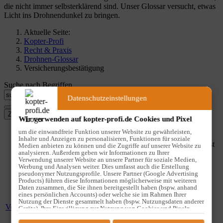
die nicht immer selbsterklärend sind. Unser Glossar versucht, etwas
Licht ins Drohnendunkel zu bringen.
Aktuelle Seite:
Kopter-Profi
Recht & Praxis
Drohnen-Glossar
Versicherungsbestätigung
Suche nach Begriffen
Datenschutzeinstellungen
Wir verwenden auf kopter-profi.de Cookies und Pixel
Begriff
Definition
um die einwandfreie Funktion unserer Website zu gewährleisten,
Inhalte und Anzeigen zu personalisieren, Funktionen für soziale
Basierend auf § 106 Abs. 1 LuftVZO ist
Medien anbieten zu können und die Zugriffe auf unserer Website zu
analysieren. Außerdem geben wir Informationen zu Ihrer
jede
Drohnen-Versicherung
dazu
Verwendung unserer Website an unsere Partner für soziale Medien,
verpflichtet, dem Drohnen-Piloten
Werbung und Analysen weiter. Dies umfasst auch die Erstellung
kostenlos eine gesetzeskonforme
pseudonymer Nutzungsprofile. Unsere Partner (Google Advertising
Versicherungsbestätigung
Products) führen diese Informationen möglicherweise mit weiteren
Daten zusammen, die Sie ihnen bereitgestellt haben (bspw. anhand
auszuhändigen. Diese
eines persönlichen Accounts) oder welche sie im Rahmen Ihrer
Versicherungsbestätigung muss
Nutzung der Dienste gesammelt haben (bspw. Nutzungsdaten anderer
Versicherungsbestätigung
mindestens die folgenden Punkte
Geräte). Ihre Einwilligung zur Nutzung von Cookies und Pixeln
können Sie jederzeit widerrufen, indem Sie auf den Datenschutz-
bestätigen: das Bestehen der Drohnen-
Button links unten klicken und dort die entsprechenden