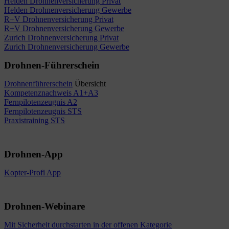
Helden Drohnenversicherung Privat
Helden Drohnenversicherung Gewerbe
R+V Drohnenversicherung Privat
R+V Drohnenversicherung Gewerbe
Zurich Drohnenversicherung Privat
Zurich Drohnenversicherung Gewerbe
Drohnen-Führerschein
Drohnenführerschein
Übersicht
Kompetenznachweis A1+A3
Fernpilotenzeugnis A2
Fernpilotenzeugnis STS
Praxistraining STS
Drohnen-App
Kopter-Profi App
Drohnen-Webinare
Mit Sicherheit durchstarten in der offenen Kategorie